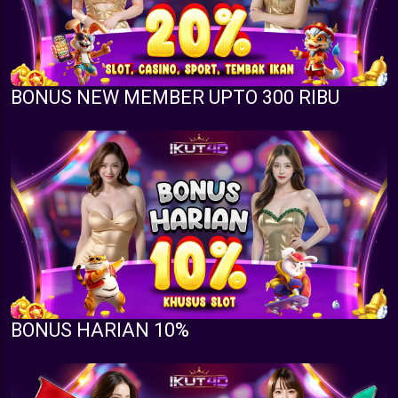
BONUS NEW MEMBER UPTO 300 RIBU
BONUS HARIAN 10%