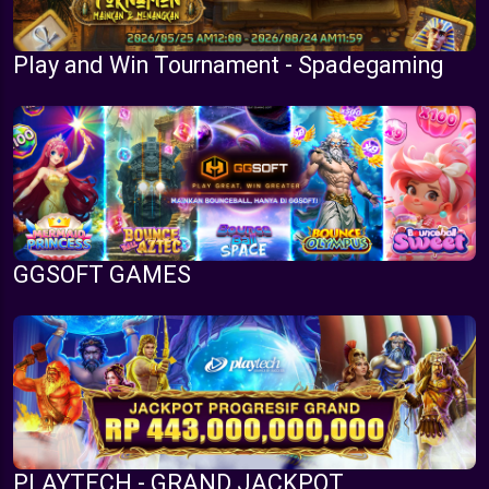
Play and Win Tournament - Spadegaming
GGSOFT GAMES
PLAYTECH - GRAND JACKPOT