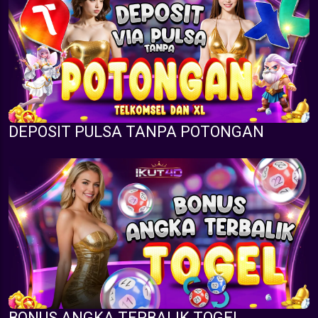
DEPOSIT PULSA TANPA POTONGAN
BONUS ANGKA TERBALIK TOGEL