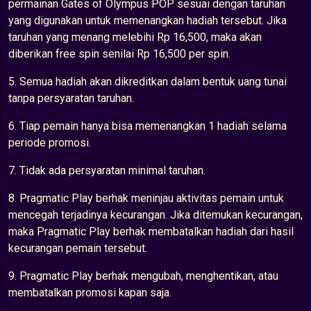
permainan Gates of Olympus POP sesuai dengan taruhan
yang digunakan untuk memenangkan hadiah tersebut. Jika
taruhan yang menang melebihi Rp 16,500, maka akan
diberikan free spin senilai Rp 16,500 per spin.
5. Semua hadiah akan dikreditkan dalam bentuk uang tunai
tanpa persyaratan taruhan.
6. Tiap pemain hanya bisa memenangkan 1 hadiah selama
periode promosi.
7. Tidak ada persyaratan minimal taruhan.
8. Pragmatic Play berhak meninjau aktivitas pemain untuk
mencegah terjadinya kecurangan. Jika ditemukan kecurangan,
maka Pragmatic Play berhak membatalkan hadiah dari hasil
kecurangan pemain tersebut.
9. Pragmatic Play berhak mengubah, menghentikan, atau
membatalkan promosi kapan saja.