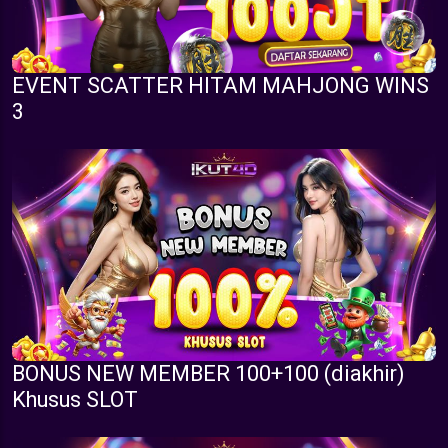
EVENT SCATTER HITAM MAHJONG WINS
3
BONUS NEW MEMBER 100+100 (diakhir)
Khusus SLOT