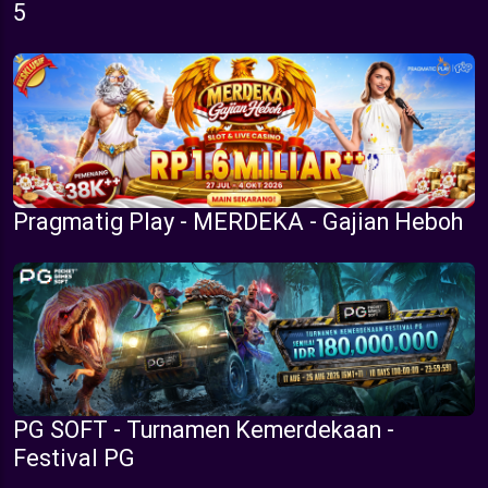
5
Pragmatig Play - MERDEKA - Gajian Heboh
PG SOFT - Turnamen Kemerdekaan -
Festival PG