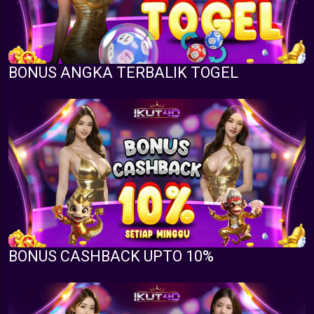
BONUS ANGKA TERBALIK TOGEL
BONUS CASHBACK UPTO 10%