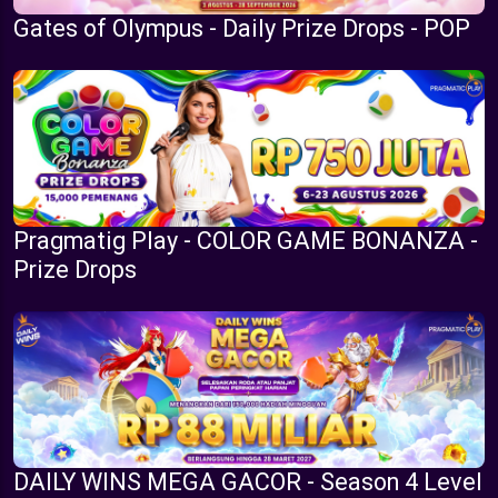
Gates of Olympus - Daily Prize Drops - POP
Pragmatig Play - COLOR GAME BONANZA -
Prize Drops
DAILY WINS MEGA GACOR - Season 4 Level