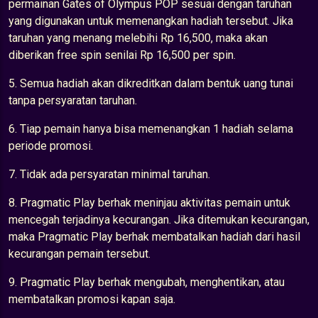
permainan Gates of Olympus POP sesuai dengan taruhan
yang digunakan untuk memenangkan hadiah tersebut. Jika
taruhan yang menang melebihi Rp 16,500, maka akan
diberikan free spin senilai Rp 16,500 per spin.
5. Semua hadiah akan dikreditkan dalam bentuk uang tunai
tanpa persyaratan taruhan.
6. Tiap pemain hanya bisa memenangkan 1 hadiah selama
periode promosi.
7. Tidak ada persyaratan minimal taruhan.
8. Pragmatic Play berhak meninjau aktivitas pemain untuk
mencegah terjadinya kecurangan. Jika ditemukan kecurangan,
maka Pragmatic Play berhak membatalkan hadiah dari hasil
kecurangan pemain tersebut.
9. Pragmatic Play berhak mengubah, menghentikan, atau
membatalkan promosi kapan saja.