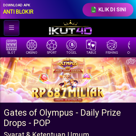
//under row-loginmenu
DOWNLOAD APK
KLIK DI SINI
ANTI BLOKIR
SLOT
CASINO
SPORT
TOGEL
TABLE
FISHING
COCK 
Gates of Olympus - Daily Prize
Drops - POP
Syarat & Ketentuan Umum