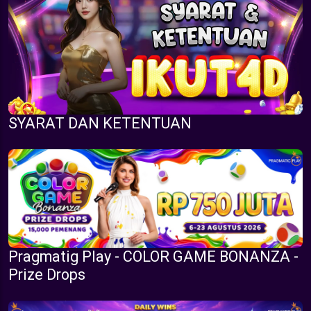
SYARAT DAN KETENTUAN
Pragmatig Play - COLOR GAME BONANZA -
Prize Drops